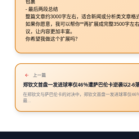
包裹
- 最后两段总结
整篇文章约3000字左右，适合新闻或分析类文章格
如果你愿意，我可以帮你**再扩展成完整3500字
议，让内容更加丰富。
你希望我做这个扩展吗？
上一篇
郑钦文首盘一发进球率仅46％遭萨巴伦卡逆袭以2-6
在郑钦文与萨巴伦卡的对决中，郑钦文首盘一发进球率仅46
最...